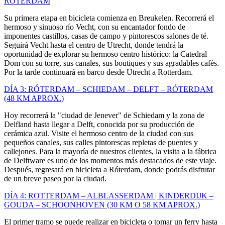
RÓTERDAM
Su primera etapa en bicicleta comienza en Breukelen. Recorrerá el
hermoso y sinuoso río Vecht, con su encantador fondo de
imponentes castillos, casas de campo y pintorescos salones de té.
Seguirá Vecht hasta el centro de Utrecht, donde tendrá la
oportunidad de explorar su hermoso centro histórico: la Catedral
Dom con su torre, sus canales, sus boutiques y sus agradables cafés.
Por la tarde continuará en barco desde Utrecht a Rotterdam.
DÍA 3: RÓTERDAM – SCHIEDAM – DELFT – RÓTERDAM
(48 KM APROX.)
Hoy recorrerá la "ciudad de Jenever" de Schiedam y la zona de
Delfland hasta llegar a Delft, conocida por su producción de
cerámica azul. Visite el hermoso centro de la ciudad con sus
pequeños canales, sus calles pintorescas repletas de puentes y
callejones. Para la mayoría de nuestros clientes, la visita a la fábrica
de Delftware es uno de los momentos más destacados de este viaje.
Después, regresará en bicicleta a Róterdam, donde podrás disfrutar
de un breve paseo por la ciudad.
DÍA 4: ROTTERDAM – ALBLASSERDAM | KINDERDIJK –
GOUDA – SCHOONHOVEN (30 KM O 58 KM APROX.)
El primer tramo se puede realizar en bicicleta o tomar un ferry hasta