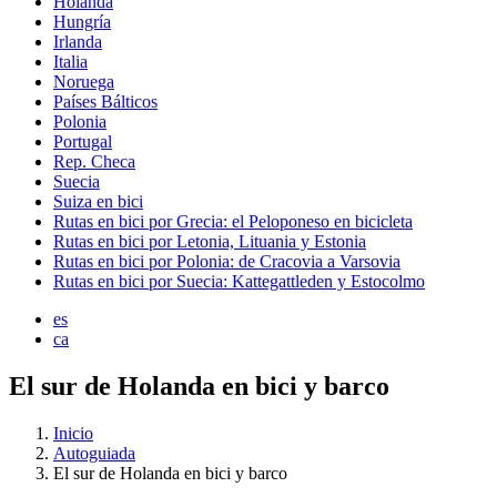
Holanda
Hungría
Irlanda
Italia
Noruega
Países Bálticos
Polonia
Portugal
Rep. Checa
Suecia
Suiza en bici
Rutas en bici por Grecia: el Peloponeso en bicicleta
Rutas en bici por Letonia, Lituania y Estonia
Rutas en bici por Polonia: de Cracovia a Varsovia
Rutas en bici por Suecia: Kattegattleden y Estocolmo
es
ca
El sur de Holanda en bici y barco
Inicio
Autoguiada
El sur de Holanda en bici y barco