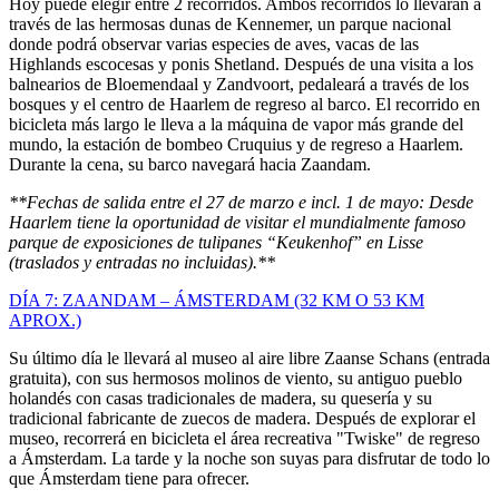
Hoy puede elegir entre 2 recorridos. Ambos recorridos lo llevarán a
través de las hermosas dunas de Kennemer, un parque nacional
donde podrá observar varias especies de aves, vacas de las
Highlands escocesas y ponis Shetland. Después de una visita a los
balnearios de Bloemendaal y Zandvoort, pedaleará a través de los
bosques y el centro de Haarlem de regreso al barco. El recorrido en
bicicleta más largo le lleva a la máquina de vapor más grande del
mundo, la estación de bombeo Cruquius y de regreso a Haarlem.
Durante la cena, su barco navegará hacia Zaandam.
**Fechas de salida entre el 27 de marzo e incl. 1 de mayo: Desde
Haarlem tiene la oportunidad de visitar el mundialmente famoso
parque de exposiciones de tulipanes “Keukenhof” en Lisse
(traslados y entradas no incluidas).**
DÍA 7: ZAANDAM – ÁMSTERDAM (32 KM O 53 KM
APROX.)
Su último día le llevará al museo al aire libre Zaanse Schans (entrada
gratuita), con sus hermosos molinos de viento, su antiguo pueblo
holandés con casas tradicionales de madera, su quesería y su
tradicional fabricante de zuecos de madera. Después de explorar el
museo, recorrerá en bicicleta el área recreativa "Twiske" de regreso
a Ámsterdam. La tarde y la noche son suyas para disfrutar de todo lo
que Ámsterdam tiene para ofrecer.