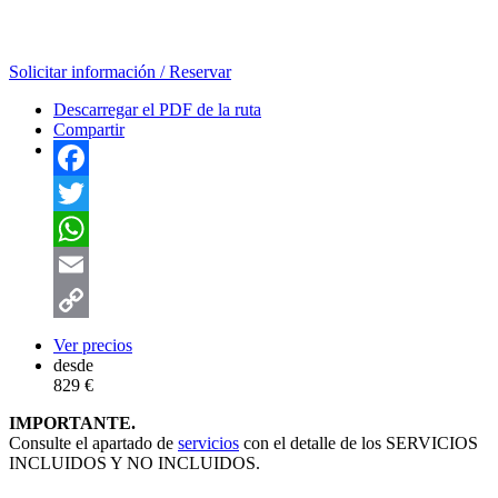
Solicitar información / Reservar
Descarregar el PDF de la ruta
Compartir
Facebook
Twitter
WhatsApp
Email
Copy
Ver precios
desde
Link
829 €
IMPORTANTE.
Consulte el apartado de
servicios
con el detalle de los SERVICIOS
INCLUIDOS Y NO INCLUIDOS.