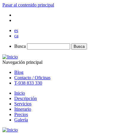
Pasar al contenido principal
es
ca
Busca
Busca
Navegación principal
Blog
Contacto / Oficinas
T-938 833 330
Inicio
Descripción
Servicios
Itinerario
Precios
Galería