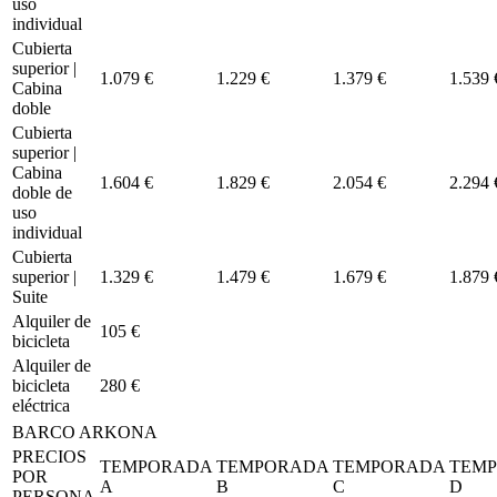
uso
individual
Cubierta
superior |
1.079 €
1.229 €
1.379 €
1.539 
Cabina
doble
Cubierta
superior |
Cabina
1.604 €
1.829 €
2.054 €
2.294 
doble de
uso
individual
Cubierta
superior |
1.329 €
1.479 €
1.679 €
1.879 
Suite
Alquiler de
105 €
bicicleta
Alquiler de
bicicleta
280 €
eléctrica
BARCO ARKONA
PRECIOS
TEMPORADA
TEMPORADA
TEMPORADA
TEM
POR
A
B
C
D
PERSONA