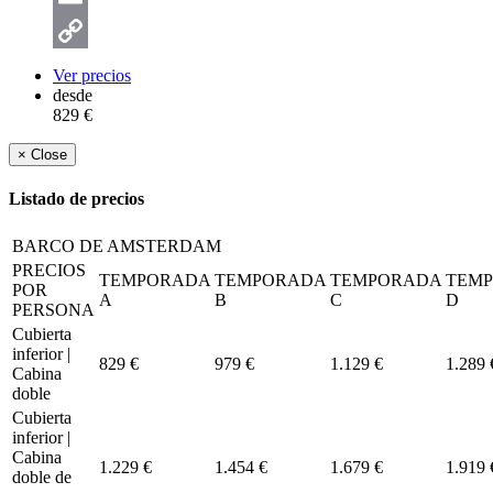
Email
Copy
Ver precios
desde
Link
829 €
×
Close
Listado de precios
BARCO DE AMSTERDAM
PRECIOS
TEMPORADA
TEMPORADA
TEMPORADA
TEM
POR
A
B
C
D
PERSONA
Cubierta
inferior |
829 €
979 €
1.129 €
1.289 
Cabina
doble
Cubierta
inferior |
Cabina
1.229 €
1.454 €
1.679 €
1.919 
doble de