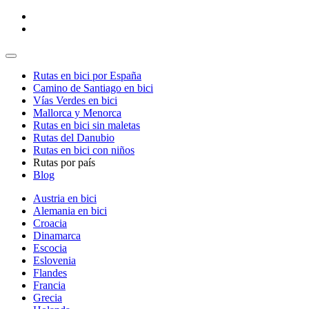
Rutas en bici por España
Camino de Santiago en bici
Vías Verdes en bici
Mallorca y Menorca
Rutas en bici sin maletas
Rutas del Danubio
Rutas en bici con niños
Rutas por país
Blog
Austria en bici
Alemania en bici
Croacia
Dinamarca
Escocia
Eslovenia
Flandes
Francia
Grecia