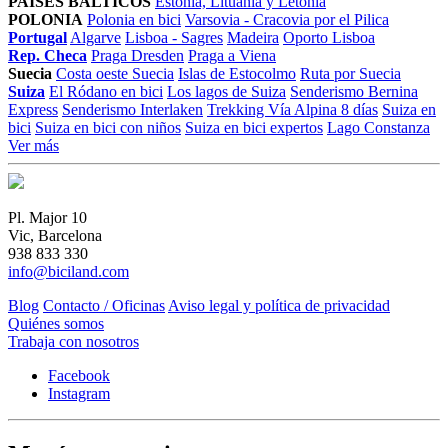
PAÍSES BÁLTICOS
Estonia, Lituania y Letonia
POLONIA
Polonia en bici
Varsovia - Cracovia por el Pilica
Portugal
Algarve
Lisboa - Sagres
Madeira
Oporto Lisboa
Rep. Checa
Praga Dresden
Praga a Viena
Suecia
Costa oeste Suecia
Islas de Estocolmo
Ruta por Suecia
Suiza
El Ródano en bici
Los lagos de Suiza
Senderismo Bernina
Express
Senderismo Interlaken
Trekking Vía Alpina 8 días
Suiza en
bici
Suiza en bici con niños
Suiza en bici expertos
Lago Constanza
Ver más
Pl. Major 10
Vic, Barcelona
938 833 330
info@biciland.com
Blog
Contacto / Oficinas
Aviso legal y política de privacidad
Quiénes somos
Trabaja con nosotros
Facebook
Instagram