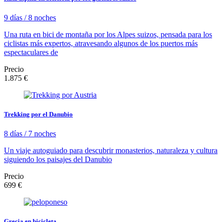
9 días / 8 noches
Una ruta en bici de montaña por los Alpes suizos, pensada para los
ciclistas más expertos, atravesando algunos de los puertos más
espectaculares de
Precio
1.875 €
Trekking por el Danubio
8 días / 7 noches
Un viaje autoguiado para descubrir monasterios, naturaleza y cultura
siguiendo los paisajes del Danubio
Precio
699 €
Grecia en bicicleta