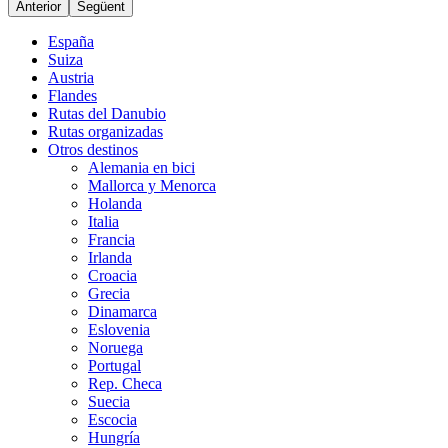
Anterior
Següent
España
Suiza
Austria
Flandes
Rutas del Danubio
Rutas organizadas
Otros destinos
Alemania en bici
Mallorca y Menorca
Holanda
Italia
Francia
Irlanda
Croacia
Grecia
Dinamarca
Eslovenia
Noruega
Portugal
Rep. Checa
Suecia
Escocia
Hungría