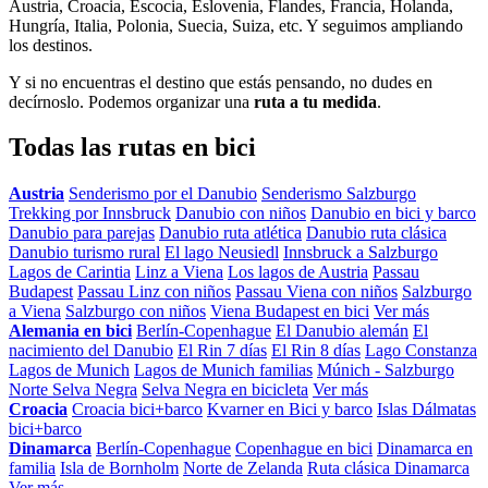
Austria, Croacia, Escocia, Eslovenia, Flandes, Francia, Holanda,
Hungría, Italia, Polonia, Suecia, Suiza, etc. Y seguimos ampliando
los destinos.
Y si no encuentras el destino que estás pensando, no dudes en
decírnoslo. Podemos organizar una
ruta a tu medida
.
Todas las rutas en bici
Austria
Senderismo por el Danubio
Senderismo Salzburgo
Trekking por Innsbruck
Danubio con niños
Danubio en bici y barco
Danubio para parejas
Danubio ruta atlética
Danubio ruta clásica
Danubio turismo rural
El lago Neusiedl
Innsbruck a Salzburgo
Lagos de Carintia
Linz a Viena
Los lagos de Austria
Passau
Budapest
Passau Linz con niños
Passau Viena con niños
Salzburgo
a Viena
Salzburgo con niños
Viena Budapest en bici
Ver más
Alemania en bici
Berlín-Copenhague
El Danubio alemán
El
nacimiento del Danubio
El Rin 7 días
El Rin 8 días
Lago Constanza
Lagos de Munich
Lagos de Munich familias
Múnich - Salzburgo
Norte Selva Negra
Selva Negra en bicicleta
Ver más
Croacia
Croacia bici+barco
Kvarner en Bici y barco
Islas Dálmatas
bici+barco
Dinamarca
Berlín-Copenhague
Copenhague en bici
Dinamarca en
familia
Isla de Bornholm
Norte de Zelanda
Ruta clásica Dinamarca
Ver más