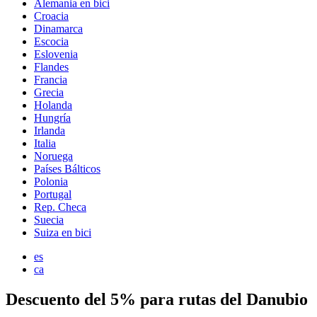
Alemania en bici
Croacia
Dinamarca
Escocia
Eslovenia
Flandes
Francia
Grecia
Holanda
Hungría
Irlanda
Italia
Noruega
Países Bálticos
Polonia
Portugal
Rep. Checa
Suecia
Suiza en bici
es
ca
Descuento del 5% para rutas del Danubio