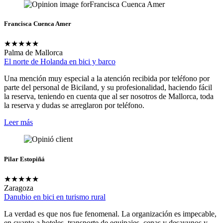
Francisca Cuenca Amer
★
★
★
★
★
Palma de Mallorca
El norte de Holanda en bici y barco
Una mención muy especial a la atención recibida por teléfono por
parte del personal de Biciland, y su profesionalidad, haciendo fácil
la reserva, teniendo en cuenta que al ser nosotros de Mallorca, toda
la reserva y dudas se arreglaron por teléfono.
Leer más
Pilar Estopiñá
★
★
★
★
★
Zaragoza
Danubio en bici en turismo rural
La verdad es que nos fue fenomenal. La organización es impecable,
en cuanto a hoteles, transporte de equipajes, cenas y desayunos y