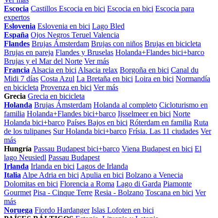
Escocia
Castillos Escocia en bici
Escocia en bici
Escocia para
expertos
Eslovenia
Eslovenia en bici
Lago Bled
España
Ojos Negros Teruel Valencia
Flandes
Brujas Ámsterdam
Brujas con niños
Brujas en bicicleta
Brujas en pareja
Flandes y Bruselas
Holanda+Flandes bici+barco
Brujas y el Mar del Norte
Ver más
Francia
Alsacia en bici
Alsacia relax
Borgoña en bici
Canal du
Midi 7 días
Costa Azul
La Bretaña en bici
Loira en bici
Normandía
en bicicleta
Provenza en bici
Ver más
Grecia
Grecia en bicicleta
Holanda
Brujas Ámsterdam
Holanda al completo
Cicloturismo en
familia
Holanda+Flandes bici+barco
Ijsselmeer en bici
Norte
Holanda bici+barco
Países Bajos en bici
Róterdam en familia
Ruta
de los tulipanes
Sur Holanda bici+barco
Frísia. Las 11 ciudades
Ver
más
Hungría
Passau Budapest bici+barco
Viena Budapest en bici
El
lago Neusiedl
Passau Budapest
Irlanda
Irlanda en bici
Lagos de Irlanda
Italia
Alpe Adria en bici
Apulia en bici
Bolzano a Venecia
Dolomitas en bici
Florencia a Roma
Lago di Garda
Piamonte
Gourmet
Pisa - Cinque Terre
Resia - Bolzano
Toscana en bici
Ver
más
Noruega
Fiordo Hardanger
Islas Lofoten en bici