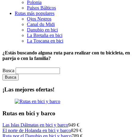
Polonia
Paísos Bálticos
Rutas más populares
Ojos Negros
Canal du Midi
Danubio en bici
La Bretaña en bici
La Toscana en bici
¿Estás buscando alguna ruta para realizar con tu bicicleta, en
pareja o con la familia?
Busca
Busca
¡Las mejores ofertas!
Rutas en bici y barco
Las Islas Dálmatas en bici y barco
949 €
El norte de Holanda en bici y barco
829 €
Ruta por el Danubio en bici y barco
789 €