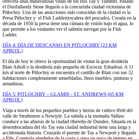
ofrecerá unas maravillosas vistas de los ríos Tay y Tummel. Pasado
el Dunfallandy Stone llegarás a la concurrida ciudad victoriana de
Pitlochry. Una de las atracciones más conocidas de la ciudad es la
Presa Pitlochry y el Fish Ladder(escalera del pescado). Creada en la
década de 1950 la presa tiene una cámara de visión bajo el agua, lo
que permite a los visitantes ver el salmón navegar por la Fish
Ladder.
DÍA 4: DÍA DE DESCANSO EN PITLOCHRY (23 KM
APROX.)
El día de hoy le ofrece la oportunidad de visitar la gran destilería
Blair Atholl o la destilería más pequeña de Escocia: Edradour. A 11
km al norte de Pitlochry se encuentra el castillo de Blair con sus 32
habitaciones completamente amuebladas, finos muebles, pinturas y
armaduras.
DÍA 5: PITLOCHRY – GLAMIS - ST. ANDREWS (65 KM
APROX.)
Viaja a través de los pequeños pueblos y tierras de cultivo fértil del
valle de Strathmore a Newtyle. La subida a la montaña Sidlaw
conduce a las afueras de la ciudad ribereña de Dundee. Situada en la
desembocadura del río Tay esta ciudad industrial tiene una larga y
accidentada historia. Cruzarás el puente de Tay a Newport y llegarás
a Fife. Continúa alrededor de la costa y pasa un poco de tiempo en