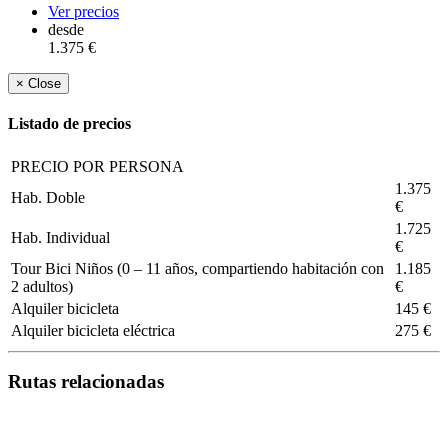
Copy
Ver precios
desde
Link
1.375 €
×
Close
Listado de precios
PRECIO POR PERSONA
1.375
Hab. Doble
€
1.725
Hab. Individual
€
Tour Bici Niños (0 – 11 años, compartiendo habitación con
1.185
2 adultos)
€
Alquiler bicicleta
145 €
Alquiler bicicleta eléctrica
275 €
Rutas relacionadas