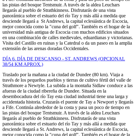
las pistas del bosque Tentsmuir. A través de la aldea Leuchars
llegarás al pueblo de Strathkinness. Disfrutarás de una vista
panorámica sobre el estuario del río Tay y más allá a medida que
desciende llegará a St Andrews, la capital eclesiástica de Escocia,
mejor conocida como la "cuna del golf". También es el hogar de la
universidad más antigua de Escocia con muchos edificios situados
en una combinación de calles medievales, eduardianas y victorianas.
Visita del Castillo en ruinas y la Catedral o da un paseo en la amplia
extensión de las arenas doradas Occidentales.
DÍA 6. DÍA DE DESCANSO - ST. ANDREWS (OPCIONAL
38/54 KM APROX.)
Traslado por la mañana a la ciudad de Dundee (80 km). Viaja a
través de los pequeños pueblos y tierras de cultivo fértil del valle de
Strathmore a Newtyle. La subida a la montaña Sidlaw conduce a las
afueras de la ciudad ribereña de Dundee. Situada en la
desembocadura del río Tay esta ciudad industrial tiene una larga y
accidentada historia. Cruzarás el puente de Tay a Newport y llegarás
a Fife. Continúa alrededor de la costa y pasa un poco de tiempo en
las pistas del bosque Tentsmuir. A través de la aldea Leuchars
llegarás al pueblo de Strathkinness. Disfrutarás de una vista
panorámica sobre el estuario del río Tay y más allá a medida que
desciende llegará a St. Andrews, la capital eclesiástica de Escocia,
mejor conocida como la "cuna del golf". También es el hogar de la