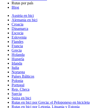
Rutas por país
Blog
Austria en bici
Alemania en bici
Croacia
Dinamarca
Escocia
Eslovenia
Flandes
Francia
Grecia
Holanda
Hungría
Irlanda
Italia
Noruega
Países Bálticos
Polonia
Portugal
Rep. Checa
Suecia
Suiza en bici
Rutas en bici por Grecia: el Peloponeso en bicicleta
Rutas en bici por Letonia, Lituania y Estonia