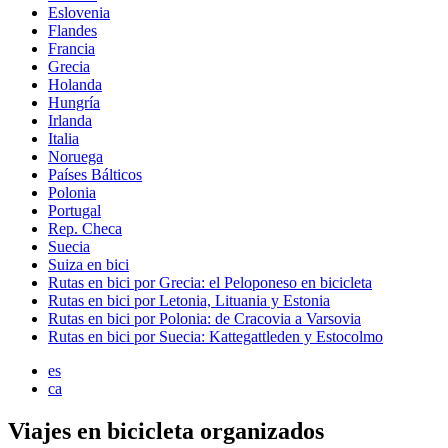
Eslovenia
Flandes
Francia
Grecia
Holanda
Hungría
Irlanda
Italia
Noruega
Países Bálticos
Polonia
Portugal
Rep. Checa
Suecia
Suiza en bici
Rutas en bici por Grecia: el Peloponeso en bicicleta
Rutas en bici por Letonia, Lituania y Estonia
Rutas en bici por Polonia: de Cracovia a Varsovia
Rutas en bici por Suecia: Kattegattleden y Estocolmo
es
ca
Viajes en bicicleta organizados