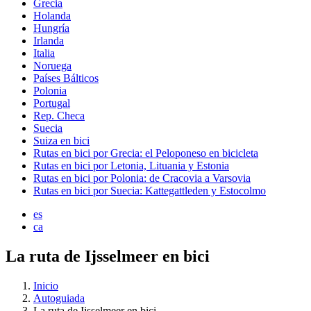
Grecia
Holanda
Hungría
Irlanda
Italia
Noruega
Países Bálticos
Polonia
Portugal
Rep. Checa
Suecia
Suiza en bici
Rutas en bici por Grecia: el Peloponeso en bicicleta
Rutas en bici por Letonia, Lituania y Estonia
Rutas en bici por Polonia: de Cracovia a Varsovia
Rutas en bici por Suecia: Kattegattleden y Estocolmo
es
ca
La ruta de Ijsselmeer en bici
Inicio
Autoguiada
La ruta de Ijsselmeer en bici