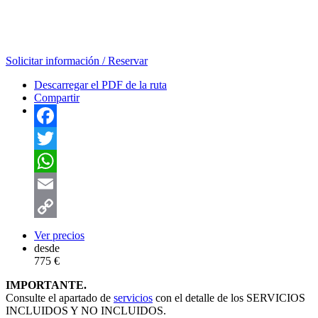
Solicitar información / Reservar
Descarregar el PDF de la ruta
Compartir
Facebook
Twitter
WhatsApp
Email
Copy
Ver precios
desde
Link
775 €
IMPORTANTE.
Consulte el apartado de
servicios
con el detalle de los SERVICIOS
INCLUIDOS Y NO INCLUIDOS.