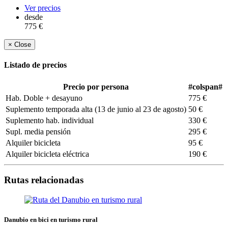
Copy
Ver precios
desde
Link
775 €
×
Close
Listado de precios
Precio por persona
#colspan#
Hab. Doble + desayuno
775 €
Suplemento temporada alta (13 de junio al 23 de agosto)
50 €
Suplemento hab. individual
330 €
Supl. media pensión
295 €
Alquiler bicicleta
95 €
Alquiler bicicleta eléctrica
190 €
Rutas relacionadas
Danubio en bici en turismo rural