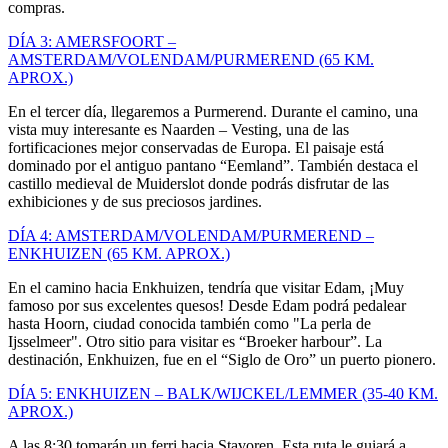
compras.
DÍA 3: AMERSFOORT –
AMSTERDAM/VOLENDAM/PURMEREND (65 KM.
APROX.)
En el tercer día, llegaremos a Purmerend. Durante el camino, una
vista muy interesante es Naarden – Vesting, una de las
fortificaciones mejor conservadas de Europa. El paisaje está
dominado por el antiguo pantano “Eemland”. También destaca el
castillo medieval de Muiderslot donde podrás disfrutar de las
exhibiciones y de sus preciosos jardines.
DÍA 4: AMSTERDAM/VOLENDAM/PURMEREND –
ENKHUIZEN (65 KM. APROX.)
En el camino hacia Enkhuizen, tendría que visitar Edam, ¡Muy
famoso por sus excelentes quesos! Desde Edam podrá pedalear
hasta Hoorn, ciudad conocida también como "La perla de
Ijsselmeer". Otro sitio para visitar es “Broeker harbour”. La
destinación, Enkhuizen, fue en el “Siglo de Oro” un puerto pionero.
DÍA 5: ENKHUIZEN – BALK/WIJCKEL/LEMMER (35-40 KM.
APROX.)
A las 8:30 tomarán un ferri hacia Stavoren. Esta ruta le guiará a