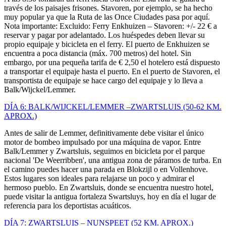
través de los paisajes frisones. Stavoren, por ejemplo, se ha hecho
muy popular ya que la Ruta de las Once Ciudades pasa por aquí.
Nota importante: Excluido: Ferry Enkhuizen – Stavoren: +/- 22 € a
reservar y pagar por adelantado. Los huéspedes deben llevar su
propio equipaje y bicicleta en el ferry. El puerto de Enkhuizen se
encuentra a poca distancia (máx. 700 metros) del hotel. Sin
embargo, por una pequeña tarifa de € 2,50 el hotelero está dispuesto
a transportar el equipaje hasta el puerto. En el puerto de Stavoren, el
transportista de equipaje se hace cargo del equipaje y lo lleva a
Balk/Wijckel/Lemmer.
DÍA 6: BALK/WIJCKEL/LEMMER –ZWARTSLUIS (50-62 KM.
APROX.)
Antes de salir de Lemmer, definitivamente debe visitar el único
motor de bombeo impulsado por una máquina de vapor. Entre
Balk/Lemmer y Zwartsluis, seguimos en bicicleta por el parque
nacional 'De Weerribben', una antigua zona de páramos de turba. En
el camino puedes hacer una parada en Blokzijl o en Vollenhove.
Estos lugares son ideales para relajarse un poco y admirar el
hermoso pueblo. En Zwartsluis, donde se encuentra nuestro hotel,
puede visitar la antigua fortaleza Swartsluys, hoy en día el lugar de
referencia para los deportistas acuáticos.
DÍA 7: ZWARTSLUIS – NUNSPEET (52 KM. APROX.)