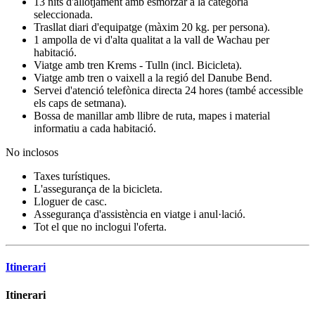
13 nits d'allotjament amb esmorzar a la categoria
seleccionada.
Trasllat diari d'equipatge (màxim 20 kg. per persona).
1 ampolla de vi d'alta qualitat a la vall de Wachau per
habitació.
Viatge amb tren Krems - Tulln (incl. Bicicleta).
Viatge amb tren o vaixell a la regió del Danube Bend.
Servei d'atenció telefònica directa 24 hores (també accessible
els caps de setmana).
Bossa de manillar amb llibre de ruta, mapes i material
informatiu a cada habitació.
No inclosos
Taxes turístiques.
L'assegurança de la bicicleta.
Lloguer de casc.
Assegurança d'assistència en viatge i anul·lació.
Tot el que no inclogui l'oferta.
Itinerari
Itinerari