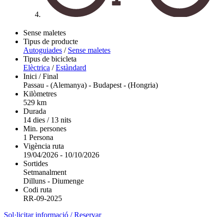
Sense maletes
Tipus de producte
Autoguiades
/
Sense maletes
Tipus de bicicleta
Elèctrica
/
Estàndard
Inici / Final
Passau - (Alemanya)
-
Budapest - (Hongria)
Kilòmetres
529 km
Durada
14 dies / 13 nits
Min. persones
1 Persona
Vigència ruta
19/04/2026
-
10/10/2026
Sortides
Setmanalment
Dilluns
-
Diumenge
Codi ruta
RR-09-2025
Sol·licitar informació / Reservar