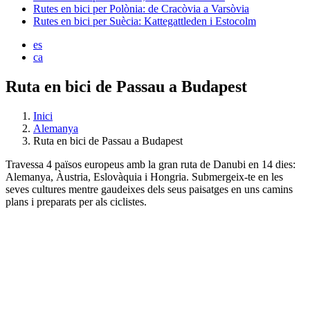
Rutes en bici per Polònia: de Cracòvia a Varsòvia
Rutes en bici per Suècia: Kattegattleden i Estocolm
es
ca
Ruta en bici de Passau a Budapest
Inici
Alemanya
Ruta en bici de Passau a Budapest
Travessa 4 països europeus amb la gran ruta de Danubi en 14 dies:
Alemanya, Àustria, Eslovàquia i Hongria. Submergeix-te en les
seves cultures mentre gaudeixes dels seus paisatges en uns camins
plans i preparats per als ciclistes.