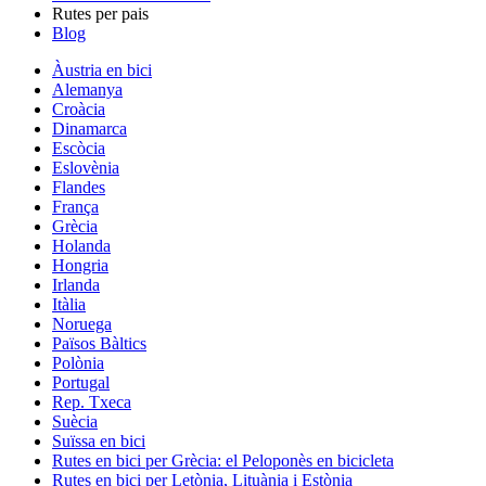
Rutes per pais
Blog
Àustria en bici
Alemanya
Croàcia
Dinamarca
Escòcia
Eslovènia
Flandes
França
Grècia
Holanda
Hongria
Irlanda
Itàlia
Noruega
Països Bàltics
Polònia
Portugal
Rep. Txeca
Suècia
Suïssa en bici
Rutes en bici per Grècia: el Peloponès en bicicleta
Rutes en bici per Letònia, Lituània i Estònia