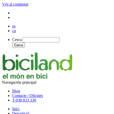
Vés al contingut
es
ca
Cerca
Cerca
Navegación principal
Blog
Contacte / Oficines
T-938 833 330
Inici
Descripció