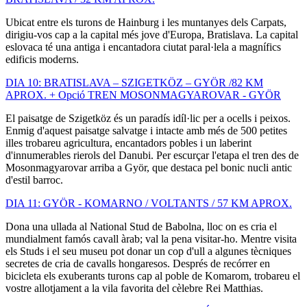
Ubicat entre els turons de Hainburg i les muntanyes dels Carpats,
dirigiu-vos cap a la capital més jove d'Europa, Bratislava. La capital
eslovaca té una antiga i encantadora ciutat paral·lela a magnífics
edificis moderns.
DIA 10: BRATISLAVA – SZIGETKÖZ – GYÖR /82 KM
APROX. + Opció TREN MOSONMAGYAROVAR - GYÖR
El paisatge de Szigetköz és un paradís idíl·lic per a ocells i peixos.
Enmig d'aquest paisatge salvatge i intacte amb més de 500 petites
illes trobareu agricultura, encantadors pobles i un laberint
d'innumerables rierols del Danubi. Per escurçar l'etapa el tren des de
Mosonmagyarovar arriba a Györ, que destaca pel bonic nucli antic
d'estil barroc.
DIA 11: GYÖR - KOMARNO / VOLTANTS / 57 KM APROX.
Dona una ullada al National Stud de Babolna, lloc on es cria el
mundialment famós cavall àrab; val la pena visitar-ho. Mentre visita
els Studs i el seu museu pot donar un cop d'ull a algunes tècniques
secretes de cria de cavalls hongaresos. Després de recórrer en
bicicleta els exuberants turons cap al poble de Komarom, trobareu el
vostre allotjament a la vila favorita del cèlebre Rei Matthias.