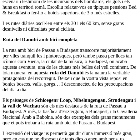
escenari i testimoni de les incursions dels llombards, els gots i els
huns en territori romà. Escolliu relaxar-vos en típiques pensions Bed
& Breakfast o fer-ho a hotels superiors, de 3 o més estrelles.
Les rutes diàries oscil·len entre els 30 i els 60 km, sense grans
desnivells ni dificultats per al ciclista.
Ruta del Danubi amb bici completa
La ruta amb bici de Passau a Budapest transcorre majoritàriament
per viles tranquil·les i pintoresques, però també passa per llocs tan
icònics com Viena, la ciutat de la música, o Budapest, on acaba
aquesta aventura, una de les ciutats més belles del vell continent. De
tota manera, en aquesta
ruta del Danubi
és la natura la veritable
protagonista del recorregut. Deixeu que la vostra vista reposi en
bonics boscos, valls, gorgs… I desconnecteu de les preocupacions
del dia a dia.
Els paisatges de
Schloegenr Loop, Nibelungengau, Strudengau i
la vall de Wachau
són els més destacats de la ruta de Passau a
Budapest. A més, la basílica d'Esztergom, a Budapest, i la Cavalleria
Nacional Àrab a Babolna, són dos exemples dels grans monuments
que et pots trobar a la ruta amb bici de Passau a Budapest.
L'extensió del viatge us permetrà gaudir d'una immersió més gran,
però en cas que no disposeu de tants dies o aneu amb nens, us