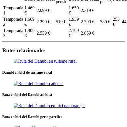
pensió
pensió
Temporada
1.469
1.659
2.099 €
2.319 €
1
€
€
Temporada
1.669
1.939
255
2.299 €
510 €
2.599 €
580 €
44
2
€
€
€
Temporada
1.909
2.199
2.539 €
2.859 €
3
€
€
Rutes relacionades
Danubi en bici de turisme rural
Ruta en bici del Danubi atlètica
Ruta en bici del Danubi per a parelles