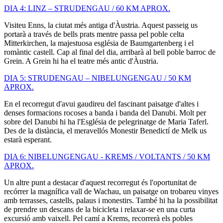
DIA 4: LINZ – STRUDENGAU / 60 KM APROX.
Visiteu Enns, la ciutat més antiga d'Àustria. Aquest passeig us
portarà a través de bells prats mentre passa pel poble celta
Mitterkirchen, la majestuosa església de Baumgartenberg i el
romàntic castell. Cap al final del dia, arribarà al bell poble barroc de
Grein. A Grein hi ha el teatre més antic d'Àustria.
DIA 5: STRUDENGAU – NIBELUNGENGAU / 50 KM
APROX.
En el recorregut d'avui gaudireu del fascinant paisatge d'altes i
denses formacions rocoses a banda i banda del Danubi. Molt per
sobre del Danubi hi ha l'Església de pelegrinatge de Maria Taferl.
Des de la distància, el meravellós Monestir Benedictí de Melk us
estarà esperant.
DIA 6: NIBELUNGENGAU - KREMS / VOLTANTS / 50 KM
APROX.
Un altre punt a destacar d'aquest recorregut és l'oportunitat de
recórrer la magnífica vall de Wachau, un paisatge on trobareu vinyes
amb terrasses, castells, palaus i monestirs. També hi ha la possibilitat
de prendre un descans de la bicicleta i relaxar-se en una curta
excursió amb vaixell. Pel camí a Krems, recorrerà els pobles