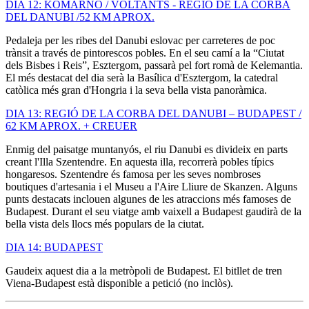
DIA 12: KOMARNO / VOLTANTS - REGIÓ DE LA CORBA
DEL DANUBI /52 KM APROX.
Pedaleja per les ribes del Danubi eslovac per carreteres de poc
trànsit a través de pintorescos pobles. En el seu camí a la “Ciutat
dels Bisbes i Reis”, Esztergom, passarà pel fort romà de Kelemantia.
El més destacat del dia serà la Basílica d'Esztergom, la catedral
catòlica més gran d'Hongria i la seva bella vista panoràmica.
DIA 13: REGIÓ DE LA CORBA DEL DANUBI – BUDAPEST /
62 KM APROX. + CREUER
Enmig del paisatge muntanyós, el riu Danubi es divideix en parts
creant l'Illa Szentendre. En aquesta illa, recorrerà pobles típics
hongaresos. Szentendre és famosa per les seves nombroses
boutiques d'artesania i el Museu a l'Aire Lliure de Skanzen. Alguns
punts destacats inclouen algunes de les atraccions més famoses de
Budapest. Durant el seu viatge amb vaixell a Budapest gaudirà de la
bella vista dels llocs més populars de la ciutat.
DIA 14: BUDAPEST
Gaudeix aquest dia a la metròpoli de Budapest. El bitllet de tren
Viena-Budapest està disponible a petició (no inclòs).