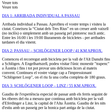
Veure tots
Veure tots
DIA 1: ARRIBADA INDIVIDUAL A PASSAU
Arribada individual a Passau. Aprofiteu el vostre temps i visiteu la
ciutat. Coneixeu la “Ciutat dels Tres Rius” en un creuer amb vaixell
(no inclòs) o simplement amb un passeig pel pintoresc nucli antic.
Entre les 16:00 i les 19:00 lliuraments de bicicletes - per arribades
tardanes el dia vinent.
DIA 2: PASSAU – SCHLÖGENER LOOP / 41 KM APROX.
Comenceu el recorregut amb bicicleta per la vall de l'Alt Danubi fins
a Schlögen. A Engelhartszell, podeu visitar l'únic monestir "trapenc"
a Àustria i fins i tot pot provar uns deliciosos licors al mateix
convent. Continueu el vostre viatge cap a l'impressionant
"Schlögener Loop", on el riu fa una corba completa de 180 graus.
DIA 3: SCHLÖGENER LOOP – LINZ / 55 KM APROX.
Gaudiu de l'experiència especial de passar amb els ferris seguint de
les riberes del riu a mesura que continua amb bicicleta per la vall
d'Eferdinger a Linz, la capital de l'Alta Àustria. Gaudiu de les nits
d'estiu amb un passeig per la bonica part antiga de la ciutat.