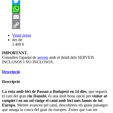
Facebook
Twitter
WhatsApp
Email
Copy
Veure preus
des de
Link
1.469 €
IMPORTANT.
Consulteu l'apartat de
serveis
amb el detall dels SERVEIS
INCLOSOS I NO INCLOSOS.
Descripció
Descripció
La ruta amb bici de Passau a Budapest en 14 dies
, que segueix
el curs del gran
riu Danubi
, és una molt bona opció per
visitar al
complet i en un sol viatge el camí amb bici més famós de tot
Europa
. Mentre avanceu pel camí, descobrireu els grans paisatges
que amaga la conca del gran riu europeu. Zones que van ser