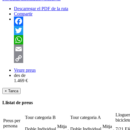
Descarregar el PDF de la ruta
Compartir
Facebook
Twitter
WhatsApp
Email
Copy
Veure preus
des de
Link
1.469 €
×
Tanca
Llistat de preus
Lloguer
Tour categoria B
Tour categoria A
biciclet
Preus per
persona
Mitja
Mitja
Doble
Individual
Doble
Individual
7/21
El