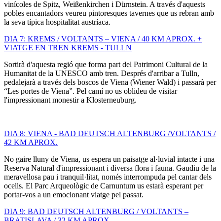
vinícoles de Spitz, Weißenkirchen i Dürnstein. A través d'aquests
pobles encantadors veureu pintoresques tavernes que us rebran amb
la seva típica hospitalitat austríaca.
DIA 7: KREMS / VOLTANTS – VIENA / 40 KM APROX. +
VIATGE EN TREN KREMS - TULLN
Sortirà d'aquesta regió que forma part del Patrimoni Cultural de la
Humanitat de la UNESCO amb tren. Després d'arribar a Tulln,
pedalejarà a través dels boscos de Viena (Wiener Wald) i passarà per
“Les portes de Viena”. Pel camí no us oblideu de visitar
l'impressionant monestir a Klosterneuburg.
DIA 8: VIENA - BAD DEUTSCH ALTENBURG /VOLTANTS /
42 KM APROX.
No gaire lluny de Viena, us espera un paisatge al·luvial intacte i una
Reserva Natural d'impressionant i diversa flora i fauna. Gaudiu de la
meravellosa pau i tranquil·litat, només interrompuda pel cantar dels
ocells. El Parc Arqueològic de Carnuntum us estarà esperant per
portar-vos a un emocionant viatge pel passat.
DIA 9: BAD DEUTSCH ALTENBURG / VOLTANTS –
BRATISLAVA / 32 KM APROX.