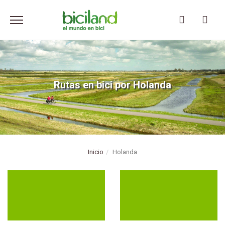
Pasar
al
contenido
principal
Rutas en bici por Holanda
Inicio
Holanda