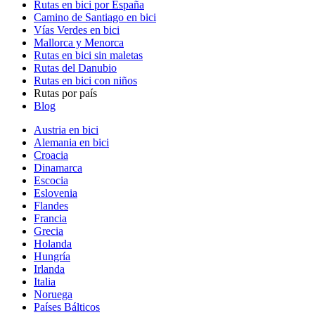
Rutas en bici por España
Camino de Santiago en bici
Vías Verdes en bici
Mallorca y Menorca
Rutas en bici sin maletas
Rutas del Danubio
Rutas en bici con niños
Rutas por país
Blog
Austria en bici
Alemania en bici
Croacia
Dinamarca
Escocia
Eslovenia
Flandes
Francia
Grecia
Holanda
Hungría
Irlanda
Italia
Noruega
Países Bálticos