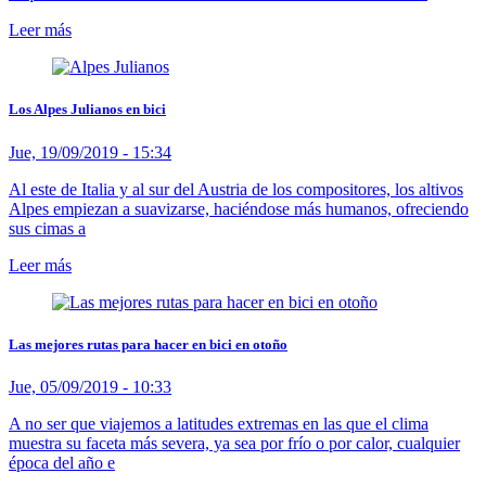
Leer más
Los Alpes Julianos en bici
Jue, 19/09/2019 - 15:34
Al este de Italia y al sur del Austria de los compositores, los altivos
Alpes empiezan a suavizarse, haciéndose más humanos, ofreciendo
sus cimas a
Leer más
Las mejores rutas para hacer en bici en otoño
Jue, 05/09/2019 - 10:33
A no ser que viajemos a latitudes extremas en las que el clima
muestra su faceta más severa, ya sea por frío o por calor, cualquier
época del año e