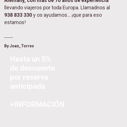
Alemany, con más de 70 años de experiencia
llevando viajeros por toda Europa. Llamadnos al
938 833 330
y os ayudamos… ¡que para eso
estamos!
By
Joan_Torres
Hasta un 5%
de descuento
por reserva
anticipada
+INFORMACIÓN