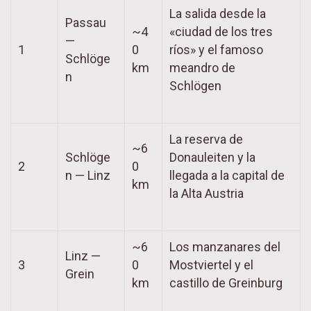
La salida desde la
Passau
~4
«ciudad de los tres
—
1
0
ríos» y el famoso
Schlöge
km
meandro de
n
Schlögen
La reserva de
~6
Schlöge
Donauleiten y la
2
0
n — Linz
llegada a la capital de
km
la Alta Austria
~6
Los manzanares del
Linz —
3
0
Mostviertel y el
Grein
km
castillo de Greinburg