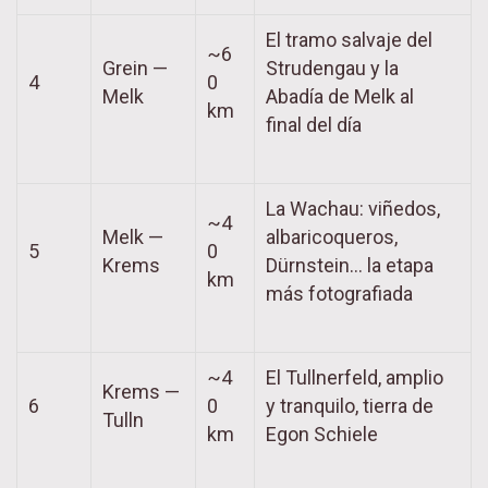
El tramo salvaje del
~6
Grein —
Strudengau y la
4
0
Melk
Abadía de Melk al
km
final del día
La Wachau: viñedos,
~4
Melk —
albaricoqueros,
5
0
Krems
Dürnstein… la etapa
km
más fotografiada
~4
El Tullnerfeld, amplio
Krems —
6
0
y tranquilo, tierra de
Tulln
km
Egon Schiele